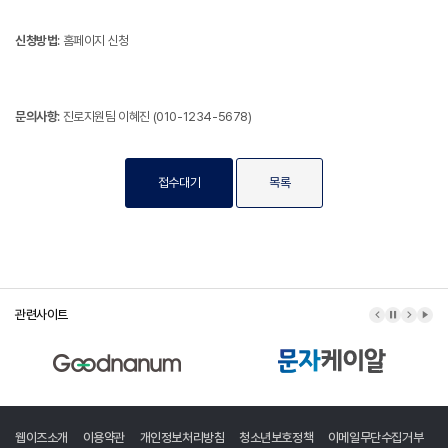
신청방법
: 홈페이지 신청
문의사항
: 진로지원팀 이혜진 (010-1234-5678)
접수대기
목록
관련사이트
이전 배너
배너 정지
다음 배
배너
웹이즈소개
이용약관
개인정보처리방침
청소년보호정책
이메일무단수집거부