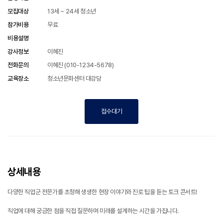
모집대상
13세 ~ 24세 청소년
참가비용
무료
비용설명
강사정보
이혜진
전화문의
이혜진 (010-1234-5678)
교육장소
청소년문화센터 대강당
접수대기
상세내용
다양한 직업군 전문가를 초청해 생생한 현장 이야기와 진로 팁을 듣는 토크 콘서트!
직업에 대해 궁금한 점을 직접 질문하며 미래를 설계하는 시간을 가집니다.