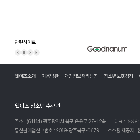
관련사이트
이전 배너
배너 정지
다음 배너
배너 재생
웹이즈소개
이용약관
개인정보처리방침
청소년보호정책
웹이즈 청소년 수련관
주소 : (61114) 광주광역시 북구 운용로 27-1 2층
대표 : 조성안
통신판매업신고번호 : 2019-광주북구-0679
호스팅 제공자 :