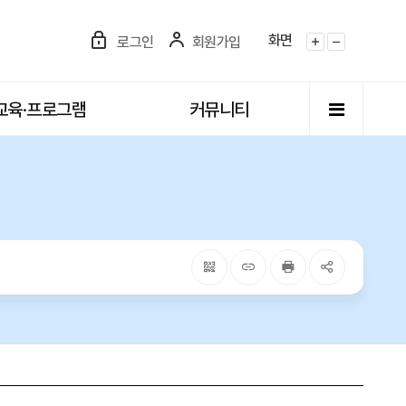
화면
로그인
회원가입
화면확대
화면축소
전체메뉴
교육·프로그램
커뮤니티
QRcode
주소복사
프린터
공유