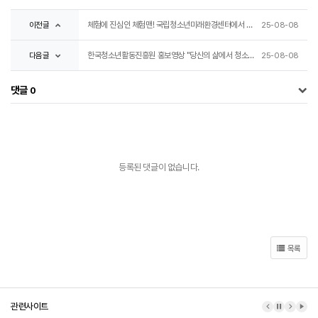
이전글
체험에 진심인 체험맨! 국립청소년미래환경센터에서 찐텐으로 즐기다 옴🤣(1탄)
25-08-08
다음글
한국청소년활동진흥원 홍보영상 "당신의 삶에서 청소년활동은 어떤 의미였나요?😊"
25-08-08
댓글
0
등록된 댓글이 없습니다.
목록
관련사이트
이전 배너
배너 정지
다음 배
배너