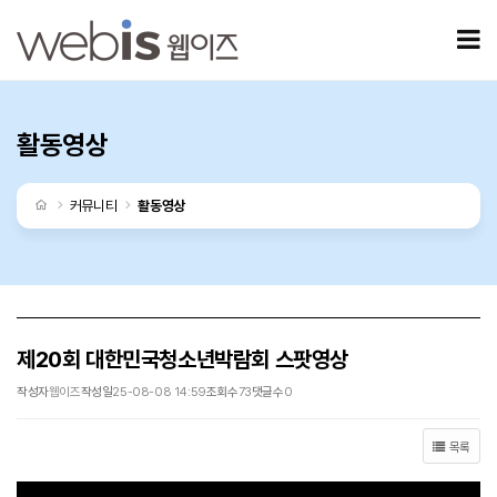
제20회 대한민국청소년박람회 스팟영상 > 활동영상
모
활동영상
처음으로
커뮤니티
활동영상
제20회 대한민국청소년박람회 스팟영상
작성자
웹이즈
작성일
25-08-08 14:59
조회수
73
댓글수
0
목록