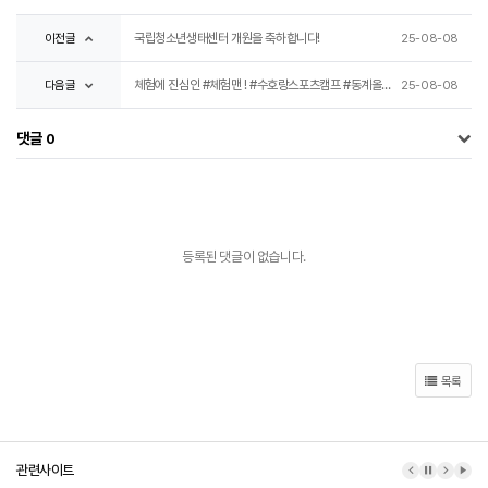
이전글
국립청소년생태센터 개원을 축하합니다!
25-08-08
다음글
체험에 진심인 #체험맨 ! #수호랑스포츠캠프 #동계올림픽 #강원2024 #동계청소년올림픽대회 #청소년
25-08-08
댓글
0
등록된 댓글이 없습니다.
목록
관련사이트
이전 배너
배너 정지
다음 배
배너