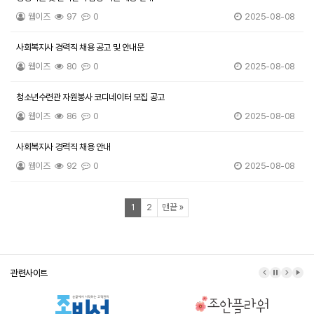
웹이즈
97
0
2025-08-08
사회복지사 경력직 채용 공고 및 안내문
웹이즈
80
0
2025-08-08
청소년수련관 자원봉사 코디네이터 모집 공고
웹이즈
86
0
2025-08-08
사회복지사 경력직 채용 안내
웹이즈
92
0
2025-08-08
열린
페이지
페이지
페이지
1
2
맨끝
»
관련사이트
이전 배너
배너 정지
다음 배
배너