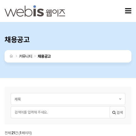
채용공고 페이지
모
채용공고
처음으로
커뮤니티
채용공고
게시글 검색
검색대상
필수
검색어
검색
채용공고
전체
21
건
(
1
페이지)