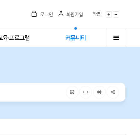
화면
로그인
회원가입
화면확대
화면축소
전체메뉴
교육·프로그램
커뮤니티
QRcode
주소복사
프린터
공유