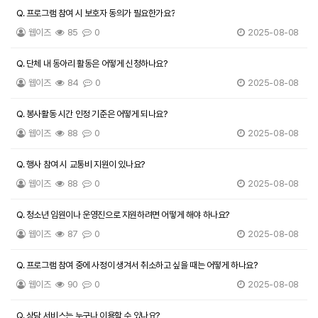
Q. 프로그램 참여 시 보호자 동의가 필요한가요?
웹이즈
85
0
2025-08-08
Q. 단체 내 동아리 활동은 어떻게 신청하나요?
웹이즈
84
0
2025-08-08
Q. 봉사활동 시간 인정 기준은 어떻게 되나요?
웹이즈
88
0
2025-08-08
Q. 행사 참여 시 교통비 지원이 있나요?
웹이즈
88
0
2025-08-08
Q. 청소년 임원이나 운영진으로 지원하려면 어떻게 해야 하나요?
웹이즈
87
0
2025-08-08
Q. 프로그램 참여 중에 사정이 생겨서 취소하고 싶을 때는 어떻게 하나요?
웹이즈
90
0
2025-08-08
Q. 상담 서비스는 누구나 이용할 수 있나요?