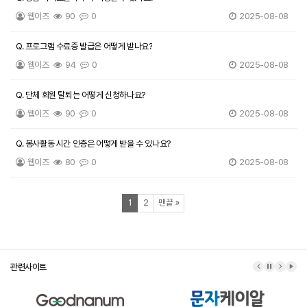
웹이즈
90
0
2025-08-08
Q. 프로그램 수료증 발급은 어떻게 받나요?
웹이즈
94
0
2025-08-08
Q. 단체 회원 탈퇴는 어떻게 신청하나요?
웹이즈
90
0
2025-08-08
Q. 봉사활동 시간 인증은 어떻게 받을 수 있나요?
웹이즈
80
0
2025-08-08
열린
페이지
페이지
페이지
1
2
맨끝
»
관련사이트
이전 배너
배너 정지
다음 배
배너