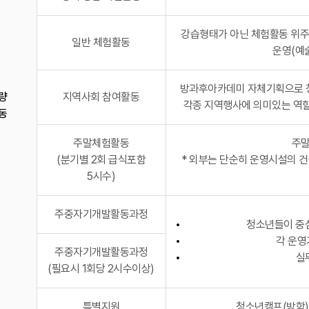
강습형태가 아닌 체험활동 위주
일반 체험활동
운영(예
방과후아카데미 자체기획으로 
량
지역사회 참여활동
각종 지역행사에 의미있는 역
동
주말체험활동
주말
(분기별 2회 급식포함
* 외부는 단순히 운영시설의 
5시수)
주중자기개발활동과정
청소년들이 중심
각 운영
주중자기개발활동과정
실
(필요시 1회당 2시수이상)
특별지원
청소년캠프(방학),