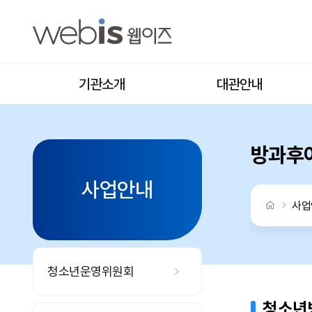
방과후아카데미
상단메뉴
기관소개
대관안내
방과후
사업안내
처음으로
사업
청소년운영위원회
청소년