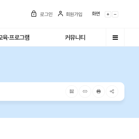
화면
로그인
회원가입
화면확대
화면축소
전체메뉴
교육·프로그램
커뮤니티
QRcode
주소복사
프린터
공유