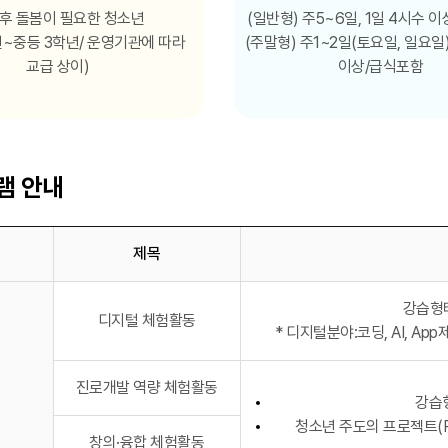
후 돌봄이 필요한 청소년
(일반형) 주5~6일, 1일 4시수 
년~중등 3학년/ 운영기관에 따라
(주말형) 주1~2일(토요일, 일요일)
교급 상이)
이상/급식포함
램 안내
제목
- 구분, 제목, 내용으로 구성
강습형
디지털 체험활동
* 디지털분야:코딩, AI, App
진로개발 역량 체험활동
강습
청소년 주도의 프로젝트(PBL
창의·융합 체험활동