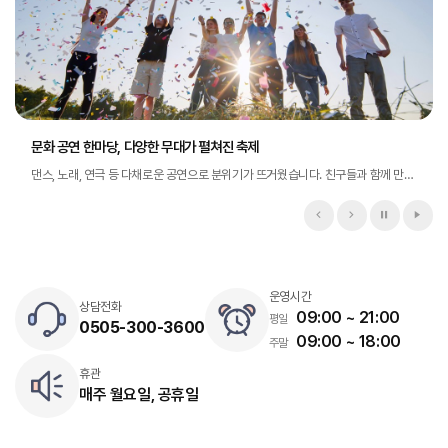
문화 공연 한마당, 다양한 무대가 펼쳐진 축제
댄스, 노래, 연극 등 다채로운 공연으로 분위기가 뜨거웠습니다. 친구들과 함께 만든
멋진 무대를 소개합니다.
이전 슬라이드
다음 슬라이드
슬라이드 
슬라
운영시간
상담전화
09:00 ~ 21:00
평일
0505-300-3600
09:00 ~ 18:00
주말
휴관
매주 월요일, 공휴일