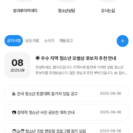
방과후아카데미
청소년상담
오시는길
공
공지사항
보도자료
소식지
채용공고
🌟 우수 지역 청소년 모범상 후보자 추천 안내
08
안녕하세요, 웹이즈입니다. 지역사회 발전에 기여한 모범 청소년
2025.08
후보자를 추천받습니다. 많은 관심과 추천 부탁드립니다. 📅 접수
기간: 9월 1일 ~ 9월 30일 📍 추천 방법: 방문 및 온라인 접수
문의는 운영지원팀으로 해 주세요.
🎤 전국 청소년 토론대회 참가자 모집 공고
2025-08-08
📷 창의적 청소년 사진 공모전 개최 안내
2025-08-08
🧑‍🤝‍🧑 청소년 진로 멘토링 프로그램 참가 모집
2025-08-08