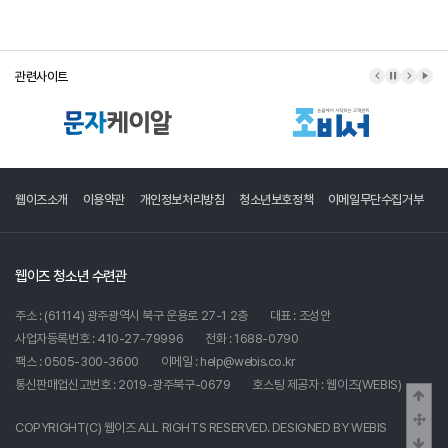
관련사이트
이전 배너
배너 정지
다음 배
배너
웹이즈소개
이용약관
개인정보처리방침
청소년보호정책
이메일무단수집거부
웹이즈 청소년 수련관
주소 : (61114) 광주광역시 북구 운용로 27-1 2층
대표 : 조성안
사업자등록번호 : 410-27-79996
전화 : 1688-0790
팩스 : 0505-300-3600
이메일 : help@webis.co.kr
통신판매업신고번호 : 2019-광주북구-0679
호스팅 제공자 :
웹이즈(WEBIS)
상단
중간
COPYRIGHT(C)
웹이즈
ALL RIGHTS RESERVED. DESIGNED BY
WEBIS
하단