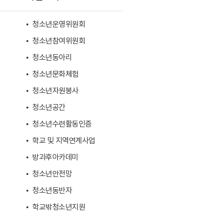
청소년운영위원회
청소년참여위원회
청소년동아리
청소년문화체험
청소년자원봉사
청소년공간
청소년수련활동인증
학교 및 지역연계사업
방과후아카데미
청소년안전망
청소년동반자
학교밖청소년지원