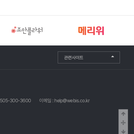
관련사이트
0505-300-3600
이메일 : help@webis.co.kr
상단
중간
하단