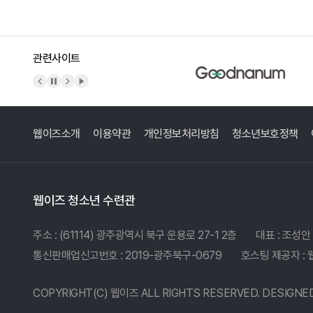
관련사이트
이전 배너
배너 정지
다음 배너
배너 재생
웹이즈소개
이용약관
개인정보처리방침
청소년보호정책
웹이즈 청소년 수련관
주소 : (61114) 광주광역시 북구 운용로 27-1 2층
대표 : 조성안
통신판매업신고번호 : 2019-광주북구-0679
호스팅 제공자 :
COPYRIGHT(C)
웹이즈
ALL RIGHTS RESERVED. DESIGNE