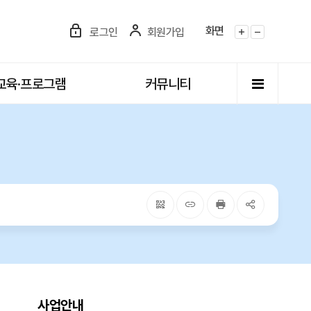
화면
로그인
회원가입
화면확대
화면축소
전체메뉴
교육·프로그램
커뮤니티
QRcode
주소복사
프린터
공유
사업안내