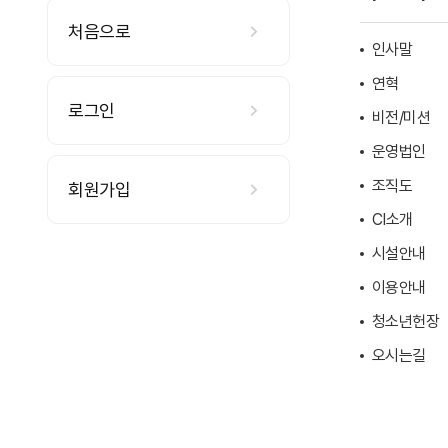
처음으로
인사말
연혁
로그인
비전/미션
운영법인
조직도
회원가입
CI소개
시설안내
이용안내
청소년헌장
오시는길