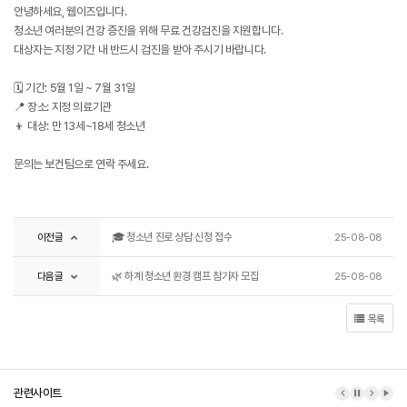
안녕하세요, 웹이즈입니다.
청소년 여러분의 건강 증진을 위해 무료 건강검진을 지원합니다.
대상자는 지정 기간 내 반드시 검진을 받아 주시기 바랍니다.
🗓 기간: 5월 1일 ~ 7월 31일
📍 장소: 지정 의료기관
👦 대상: 만 13세~18세 청소년
문의는 보건팀으로 연락 주세요.
이전글
🎓 청소년 진로 상담 신청 접수
25-08-08
다음글
🌿 하계 청소년 환경 캠프 참가자 모집
25-08-08
목록
관련사이트
이전 배너
배너 정지
다음 배
배너