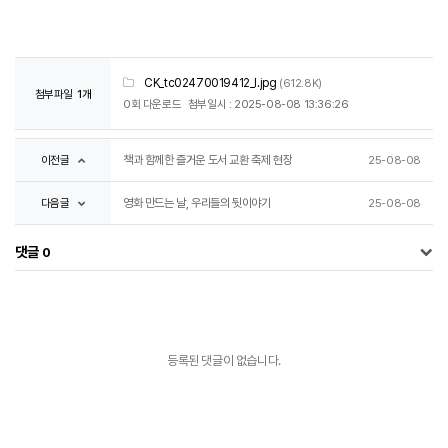
CK_tc02470019412_l.jpg
(612.8K)
첨부파일
1개
0회 다운로드
첨부일시 : 2025-08-08 13:36:26
이전글
책과 함께한 즐거운 도서 교환 축제 현장
25-08-08
다음글
영화 만드는 날, 우리들의 뒷이야기
25-08-08
댓글
0
등록된 댓글이 없습니다.