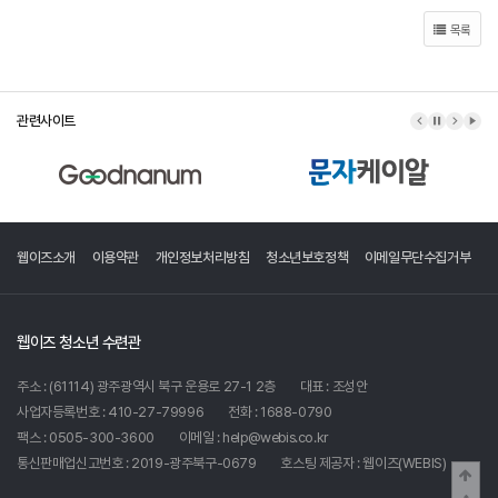
목록
관련사이트
이전 배너
배너 정지
다음 배
배너
웹이즈소개
이용약관
개인정보처리방침
청소년보호정책
이메일무단수집거부
웹이즈 청소년 수련관
주소 : (61114) 광주광역시 북구 운용로 27-1 2층
대표 : 조성안
사업자등록번호 : 410-27-79996
전화 : 1688-0790
팩스 : 0505-300-3600
이메일 : help@webis.co.kr
통신판매업신고번호 : 2019-광주북구-0679
호스팅 제공자 :
웹이즈(WEBIS)
상단