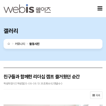
친구들과 함께한 리더십 캠프 즐거웠던 순간 > 갤러리
모
갤러리
처음으로
커뮤니티
활동사진
친구들과 함께한 리더십 캠프 즐거웠던 순간
작성자
웹이즈
작성일
25-08-08 13:35
조회수
82
댓글수
0
목록