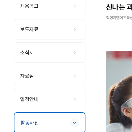
신나는 과
채용공고
작성자
웹이즈
작
보도자료
소식지
자료실
일정안내
활동사진