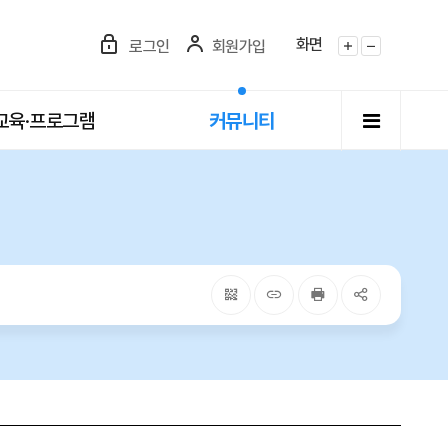
화면
로그인
회원가입
화면확대
화면축소
전체메뉴
교육·프로그램
커뮤니티
QRcode
주소복사
프린터
공유