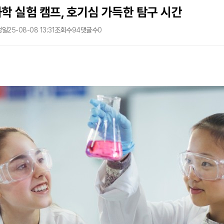
학 실험 캠프, 호기심 가득한 탐구 시간
성일
25-08-08 13:31
조회수
94
댓글수
0